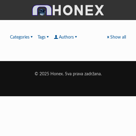
Categories
Tags
Authors
Show all
© 2025 Honex. Sva prava zadržana.