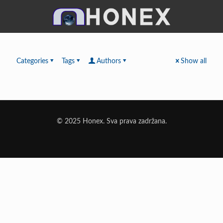
Categories
Tags
Authors
Show all
© 2025 Honex. Sva prava zadržana.