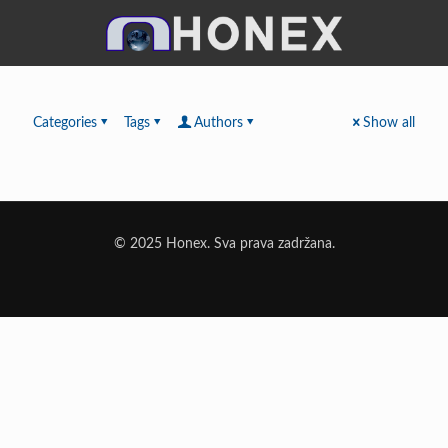
Categories
Tags
Authors
Show all
© 2025 Honex. Sva prava zadržana.