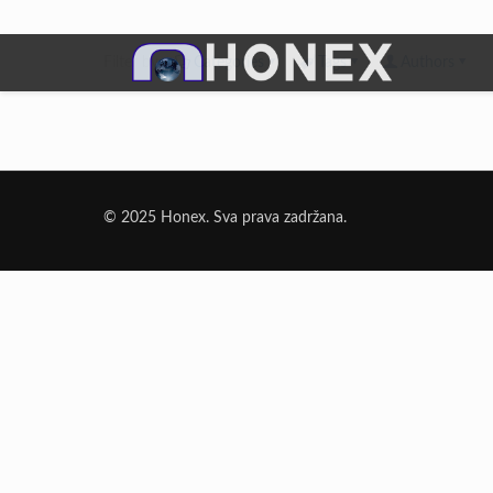
Filter by
Categories
Tags
Authors
Dodatni Materijali
Elektrode Jesenice
© 2025 Honex. Sva prava zadržana.
Aluminijumska žica za zavarivanje
Dodatni materijali za lemljenje
Punjena žica
Elektrode specijalne namene
Rezni i brusni materijali
Rezne ploče
Brusne ploče