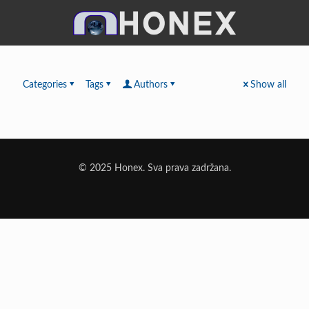
Categories
Tags
Authors
Show all
© 2025 Honex. Sva prava zadržana.