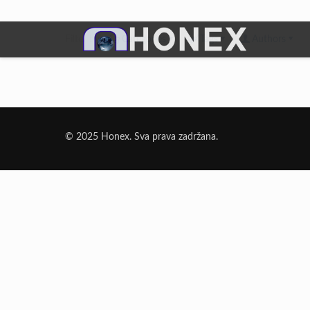
Filter by
Categories
Tags
Authors
Dodatni Materijali
Elektrode Jesenice
© 2025 Honex. Sva prava zadržana.
Aluminijumska žica za zavarivanje
Dodatni materijali za lemljenje
Punjena žica
Elektrode specijalne namene
Rezni i brusni materijali
Rezne ploče
Brusne ploče