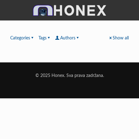
Categories
Tags
Authors
Show all
© 2025 Honex. Sva prava zadržana.