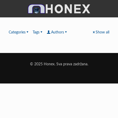
Categories
Tags
Authors
Show all
© 2025 Honex. Sva prava zadržana.