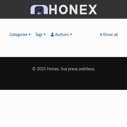
Categories
Tags
Authors
Show all
© 2025 Honex. Sva prava zadržana.