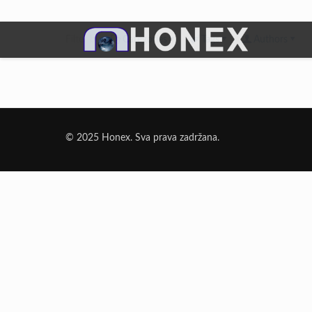
Filter by
Categories
Tags
Authors
Dodatni Materijali
Elektrode Jesenice
© 2025 Honex. Sva prava zadržana.
Aluminijumska žica za zavarivanje
Dodatni materijali za lemljenje
Punjena žica
Elektrode specijalne namene
Rezni i brusni materijali
Rezne ploče
Brusne ploče