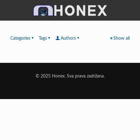
Categories
Tags
Authors
Show all
© 2025 Honex. Sva prava zadržana.