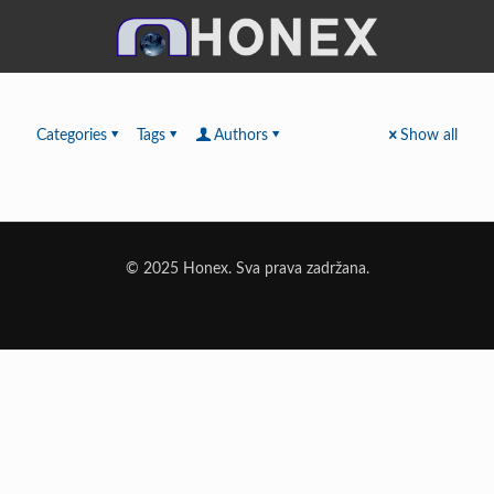
Categories
Tags
Authors
Show all
© 2025 Honex. Sva prava zadržana.