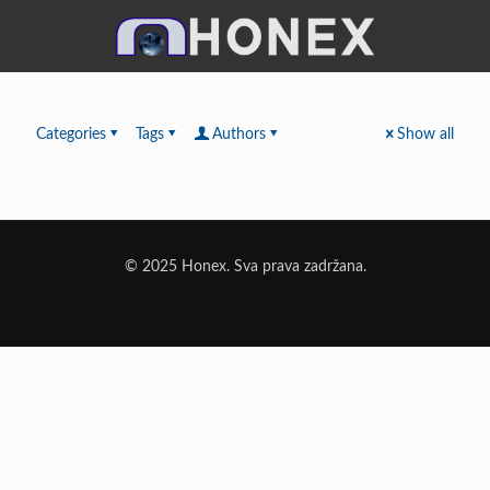
Categories
Tags
Authors
Show all
© 2025 Honex. Sva prava zadržana.