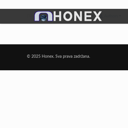
Filter by
Categories
Tags
Authors
Dodatni Materijali
Elektrode Jesenice
© 2025 Honex. Sva prava zadržana.
Aluminijumska žica za zavarivanje
Dodatni materijali za lemljenje
Punjena žica
Elektrode specijalne namene
Rezni i brusni materijali
Rezne ploče
Brusne ploče