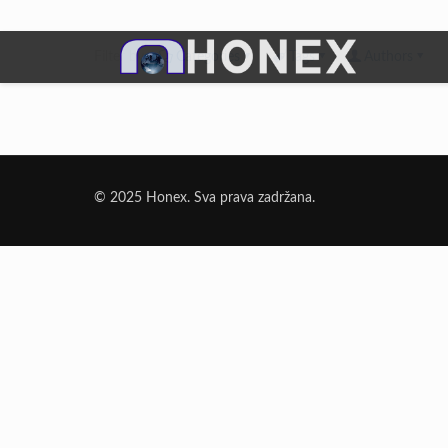
Filter by
Categories
Tags
Authors
Dodatni Materijali
Elektrode Jesenice
© 2025 Honex. Sva prava zadržana.
Aluminijumska žica za zavarivanje
Dodatni materijali za lemljenje
Punjena žica
Elektrode specijalne namene
Rezni i brusni materijali
Rezne ploče
Brusne ploče