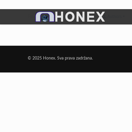
Filter by
Categories
Tags
Authors
Dodatni Materijali
Elektrode Jesenice
© 2025 Honex. Sva prava zadržana.
Aluminijumska žica za zavarivanje
Dodatni materijali za lemljenje
Punjena žica
Elektrode specijalne namene
Rezni i brusni materijali
Rezne ploče
Brusne ploče