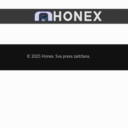
Filter by
Categories
Tags
Authors
Dodatni Materijali
Elektrode Jesenice
© 2025 Honex. Sva prava zadržana.
Aluminijumska žica za zavarivanje
Dodatni materijali za lemljenje
Punjena žica
Elektrode specijalne namene
Rezni i brusni materijali
Rezne ploče
Brusne ploče