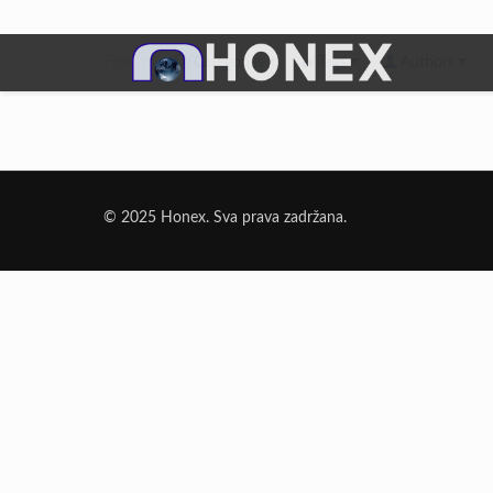
Filter by
Categories
Tags
Authors
Dodatni Materijali
Elektrode Jesenice
© 2025 Honex. Sva prava zadržana.
Aluminijumska žica za zavarivanje
Dodatni materijali za lemljenje
Punjena žica
Elektrode specijalne namene
Rezni i brusni materijali
Rezne ploče
Brusne ploče