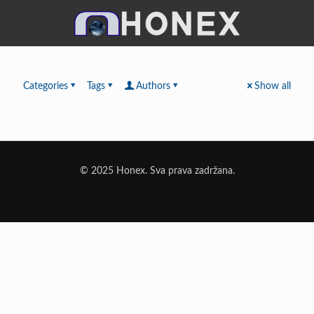
Categories
Tags
Authors
Show all
© 2025 Honex. Sva prava zadržana.