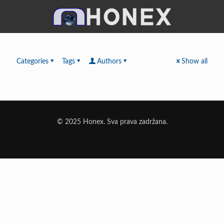
Categories
Tags
Authors
Show all
© 2025 Honex. Sva prava zadržana.