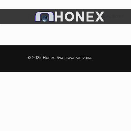
Filter by
Categories
Tags
Authors
Dodatni Materijali
Elektrode Jesenice
© 2025 Honex. Sva prava zadržana.
Aluminijumska žica za zavarivanje
Dodatni materijali za lemljenje
Punjena žica
Elektrode specijalne namene
Rezni i brusni materijali
Rezne ploče
Brusne ploče