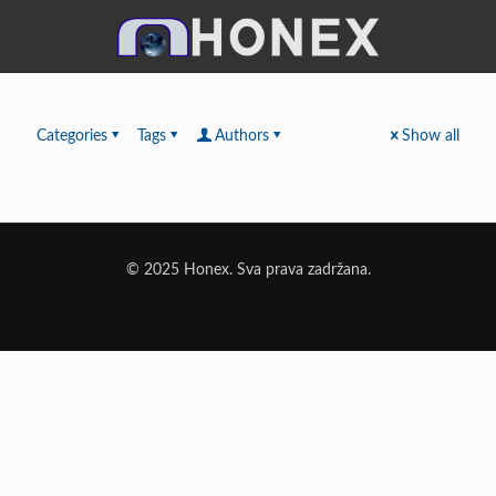
Categories
Tags
Authors
Show all
© 2025 Honex. Sva prava zadržana.