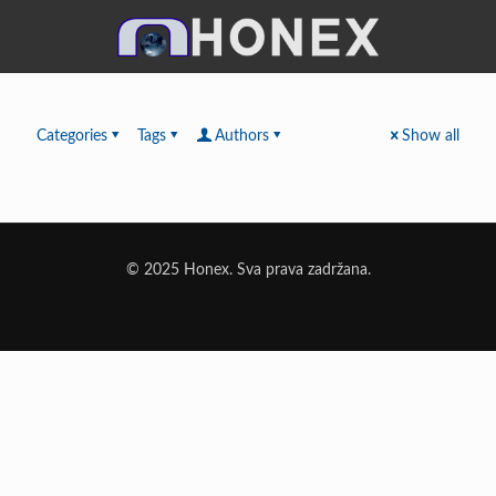
Categories
Tags
Authors
Show all
© 2025 Honex. Sva prava zadržana.