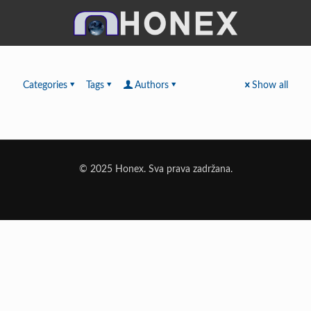
Categories
Tags
Authors
Show all
© 2025 Honex. Sva prava zadržana.