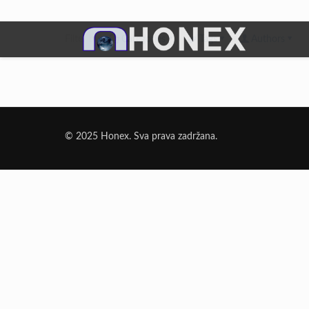
Filter by
Categories
Tags
Authors
Dodatni Materijali
Elektrode Jesenice
© 2025 Honex. Sva prava zadržana.
Aluminijumska žica za zavarivanje
Dodatni materijali za lemljenje
Punjena žica
Elektrode specijalne namene
Rezni i brusni materijali
Rezne ploče
Brusne ploče