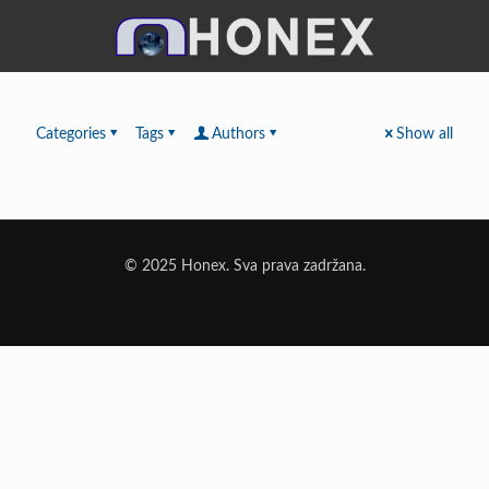
Categories
Tags
Authors
Show all
© 2025 Honex. Sva prava zadržana.