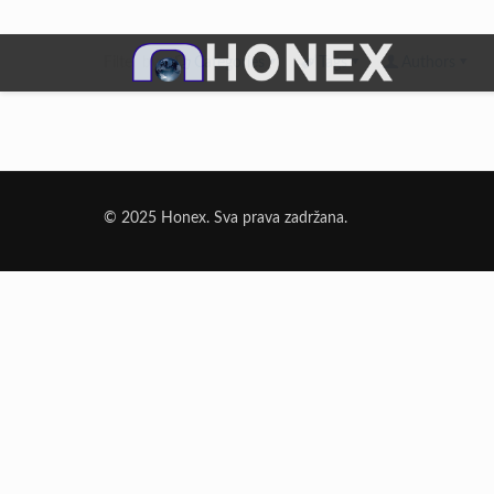
Filter by
Categories
Tags
Authors
Dodatni Materijali
Elektrode Jesenice
© 2025 Honex. Sva prava zadržana.
Aluminijumska žica za zavarivanje
Dodatni materijali za lemljenje
Punjena žica
Elektrode specijalne namene
Rezni i brusni materijali
Rezne ploče
Brusne ploče