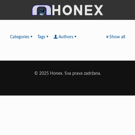
Categories
Tags
Authors
Show all
© 2025 Honex. Sva prava zadržana.