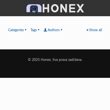
Categories
Tags
Authors
Show all
© 2025 Honex. Sva prava zadržana.