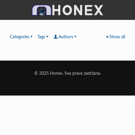
Categories
Tags
Authors
Show all
© 2025 Honex. Sva prava zadržana.