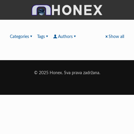
Categories
Tags
Authors
Show all
© 2025 Honex. Sva prava zadržana.