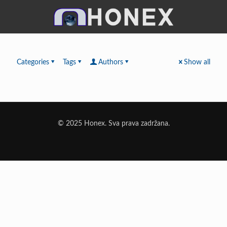
Categories
Tags
Authors
Show all
© 2025 Honex. Sva prava zadržana.