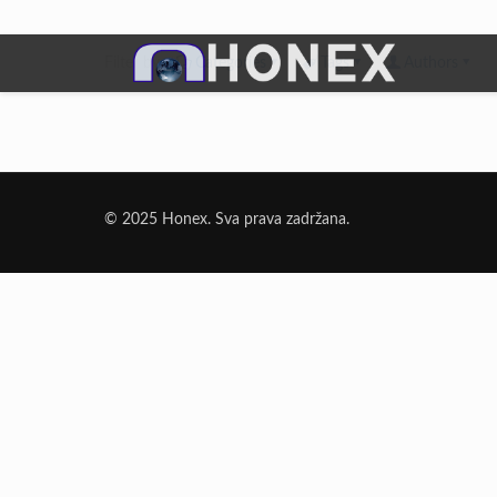
Filter by
Categories
Tags
Authors
Dodatni Materijali
Elektrode Jesenice
© 2025 Honex. Sva prava zadržana.
Aluminijumska žica za zavarivanje
Dodatni materijali za lemljenje
Punjena žica
Elektrode specijalne namene
Rezni i brusni materijali
Rezne ploče
Brusne ploče