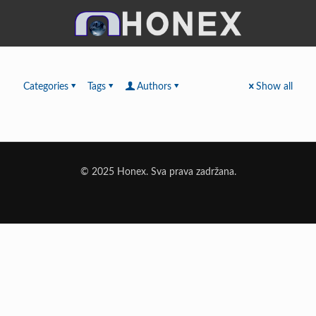
Categories
Tags
Authors
Show all
© 2025 Honex. Sva prava zadržana.