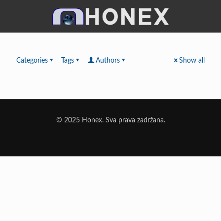
Categories
Tags
Authors
Show all
© 2025 Honex. Sva prava zadržana.