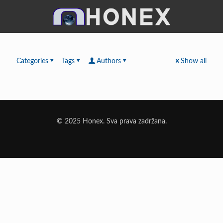
Categories
Tags
Authors
Show all
© 2025 Honex. Sva prava zadržana.