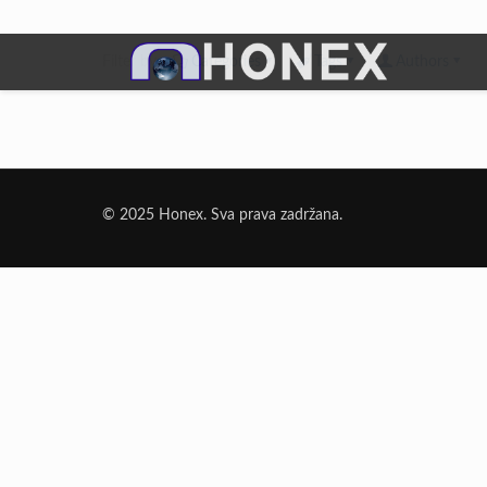
Filter by
Categories
Tags
Authors
Dodatni Materijali
Elektrode Jesenice
© 2025 Honex. Sva prava zadržana.
Aluminijumska žica za zavarivanje
Dodatni materijali za lemljenje
Punjena žica
Elektrode specijalne namene
Rezni i brusni materijali
Rezne ploče
Brusne ploče