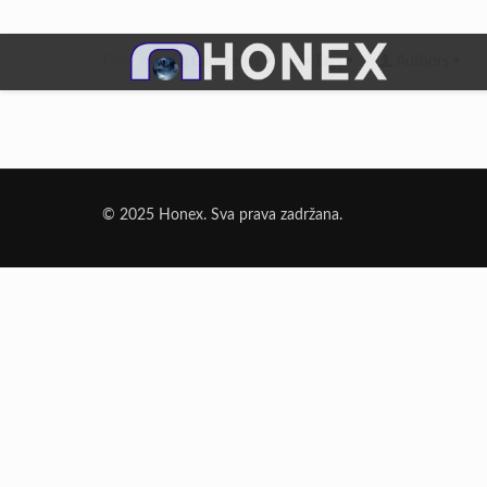
Filter by
Categories
Tags
Authors
Dodatni Materijali
Elektrode Jesenice
© 2025 Honex. Sva prava zadržana.
Aluminijumska žica za zavarivanje
Dodatni materijali za lemljenje
Punjena žica
Elektrode specijalne namene
Rezni i brusni materijali
Rezne ploče
Brusne ploče