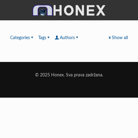
Categories
Tags
Authors
Show all
© 2025 Honex. Sva prava zadržana.