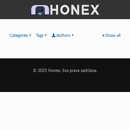
Categories
Tags
Authors
Show all
© 2025 Honex. Sva prava zadržana.