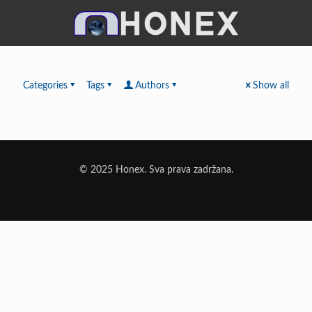
Categories
Tags
Authors
Show all
© 2025 Honex. Sva prava zadržana.