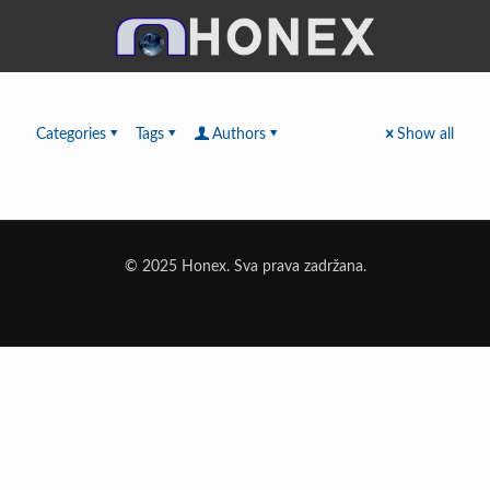
Categories
Tags
Authors
Show all
© 2025 Honex. Sva prava zadržana.