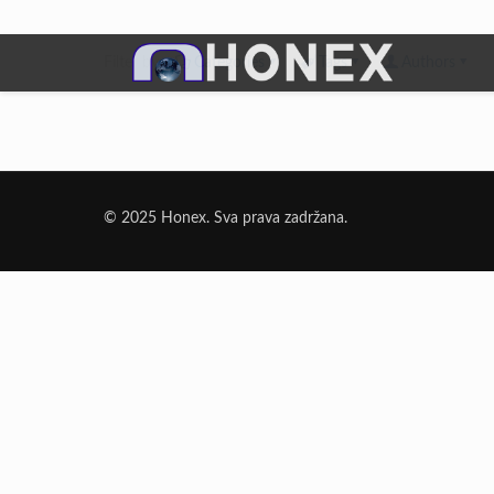
Filter by
Categories
Tags
Authors
Dodatni Materijali
Elektrode Jesenice
© 2025 Honex. Sva prava zadržana.
Aluminijumska žica za zavarivanje
Dodatni materijali za lemljenje
Punjena žica
Elektrode specijalne namene
Rezni i brusni materijali
Rezne ploče
Brusne ploče