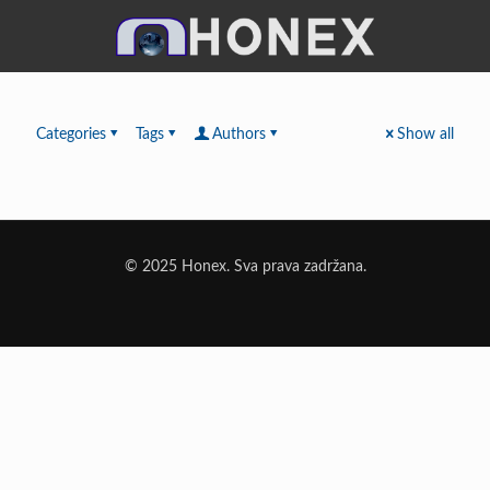
Categories
Tags
Authors
Show all
© 2025 Honex. Sva prava zadržana.