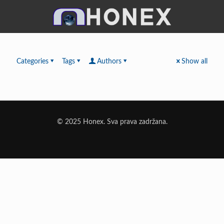
Categories
Tags
Authors
Show all
© 2025 Honex. Sva prava zadržana.