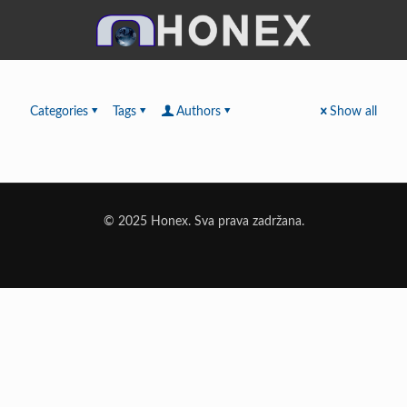
Categories
Tags
Authors
Show all
© 2025 Honex. Sva prava zadržana.