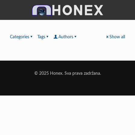
Categories
Tags
Authors
Show all
© 2025 Honex. Sva prava zadržana.