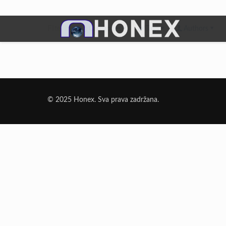
Filter by
Categories
Tags
Authors
Dodatni Materijali
Elektrode Jesenice
© 2025 Honex. Sva prava zadržana.
Aluminijumska žica za zavarivanje
Dodatni materijali za lemljenje
Punjena žica
Elektrode specijalne namene
Rezni i brusni materijali
Rezne ploče
Brusne ploče