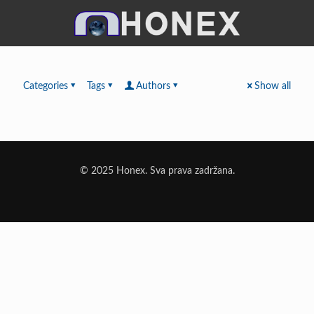
Categories
Tags
Authors
Show all
© 2025 Honex. Sva prava zadržana.