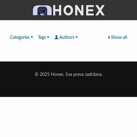
Categories
Tags
Authors
Show all
© 2025 Honex. Sva prava zadržana.